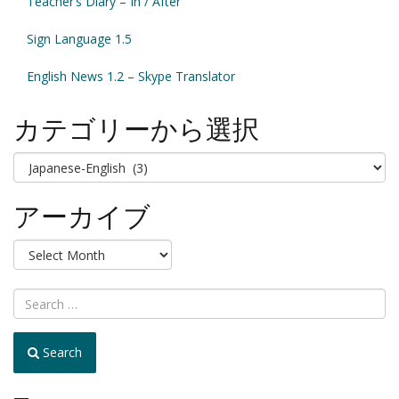
Teacher’s Diary – In / After
Sign Language 1.5
English News 1.2 – Skype Translator
カテゴリーから選択
カ
テ
ゴ
アーカイブ
リ
ー
ア
か
ー
ら
カ
選
イ
択
ブ
Search