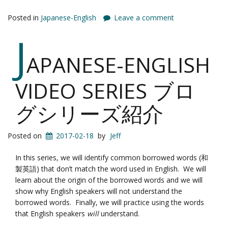
Posted in
Japanese-English
Leave a comment
J
APANESE-ENGLISH
VIDEO SERIES ブロ
グシリーズ紹介
Posted on
2017-02-18
by
Jeff
In this series, we will identify common borrowed words (和
製英語) that don’t match the word used in English. We will
learn about the origin of the borrowed words and we will
show why English speakers will not understand the
borrowed words. Finally, we will practice using the words
that English speakers
will
understand.