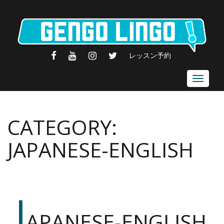
FACEBOOK
YOUTUBE
INSTAGRAM
TWITTER
レッスン予約
Toggle
navigat
CATEGORY:
JAPANESE-ENGLISH
J
APANESE-ENGLISH